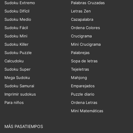
Sudoku Extremo
Palabras Cruzadas
Sudoku Difícil
Letras Zen
Sudoku Medio
Cazapalabra
Sudoku Fácil
Ordena Colores
Sudoku Mini
Crucigrama
Sudoku Killer
Mini Crucigrama
Sudoku Puzzle
Palabrejas
Calcudoku
Sopa de letras
Sudoku Super
Tejeletras
Mega Sudoku
Mahjong
Sudoku Samurai
Emparejados
Imprimir sudokus
Puzzle diario
Para niños
Ordena Letras
Mini Matemáticas
MÁS PASATIEMPOS