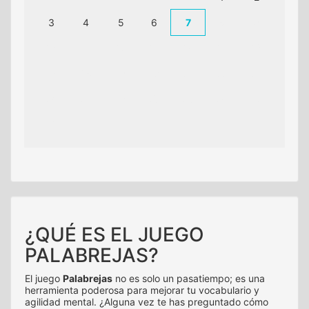
3
4
5
6
7
8
9
10
11
12
13
14
15
16
17
18
19
20
21
22
23
24
25
26
27
28
29
30
31
¿QUÉ ES EL JUEGO
PALABREJAS?
El juego
Palabrejas
no es solo un pasatiempo; es una
herramienta poderosa para mejorar tu vocabulario y
agilidad mental. ¿Alguna vez te has preguntado cómo