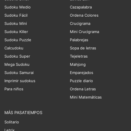
Sudoku Medio
Cazapalabra
Sudoku Fácil
Ordena Colores
Sudoku Mini
Crucigrama
Sudoku Killer
Mini Crucigrama
Sudoku Puzzle
Palabrejas
Calcudoku
Sopa de letras
Sudoku Super
Tejeletras
Mega Sudoku
Mahjong
Sudoku Samurai
Emparejados
Imprimir sudokus
Puzzle diario
Para niños
Ordena Letras
Mini Matemáticas
MÁS PASATIEMPOS
Solitario
Letrix