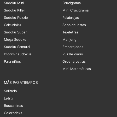
Sudoku Mini
Crucigrama
Sudoku Killer
Mini Crucigrama
Sudoku Puzzle
Palabrejas
Calcudoku
Sopa de letras
Sudoku Super
Tejeletras
Mega Sudoku
Mahjong
Sudoku Samurai
Emparejados
Imprimir sudokus
Puzzle diario
Para niños
Ordena Letras
Mini Matemáticas
MÁS PASATIEMPOS
Solitario
Letrix
Buscaminas
Colorbricks