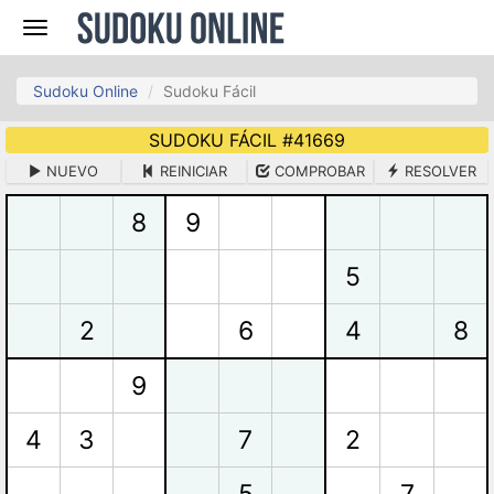
Navegación
Sudoku Online
Sudoku Fácil
SUDOKU FÁCIL #
41669
NUEVO
REINICIAR
COMPROBAR
RESOLVER
8
9
5
2
6
4
8
9
4
3
7
2
5
7