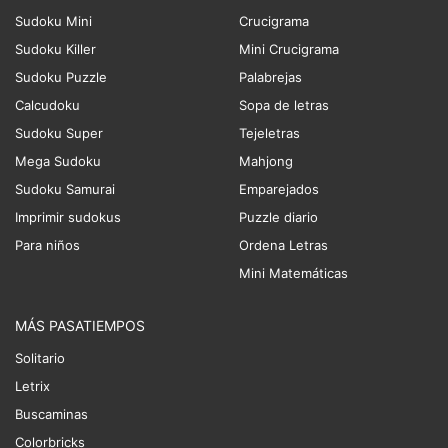
Sudoku Mini
Crucigrama
Sudoku Killer
Mini Crucigrama
Sudoku Puzzle
Palabrejas
Calcudoku
Sopa de letras
Sudoku Super
Tejeletras
Mega Sudoku
Mahjong
Sudoku Samurai
Emparejados
Imprimir sudokus
Puzzle diario
Para niños
Ordena Letras
Mini Matemáticas
MÁS PASATIEMPOS
Solitario
Letrix
Buscaminas
Colorbricks