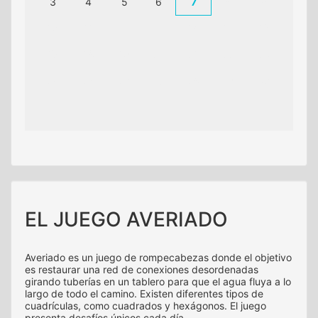
3
4
5
6
7
8
9
10
11
12
13
14
15
16
17
18
19
20
21
22
23
24
25
26
27
28
29
30
31
EL JUEGO AVERIADO
Averiado es un juego de rompecabezas donde el objetivo
es restaurar una red de conexiones desordenadas
girando tuberías en un tablero para que el agua fluya a lo
largo de todo el camino. Existen diferentes tipos de
cuadrículas, como cuadrados y hexágonos. El juego
presenta desafíos únicos cada día.