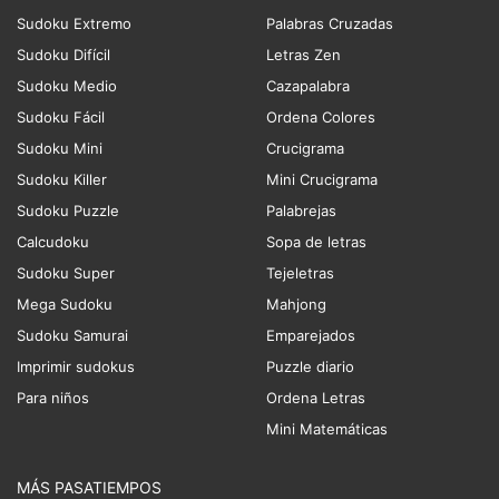
Sudoku Extremo
Palabras Cruzadas
Sudoku Difícil
Letras Zen
Sudoku Medio
Cazapalabra
Sudoku Fácil
Ordena Colores
Sudoku Mini
Crucigrama
Sudoku Killer
Mini Crucigrama
Sudoku Puzzle
Palabrejas
Calcudoku
Sopa de letras
Sudoku Super
Tejeletras
Mega Sudoku
Mahjong
Sudoku Samurai
Emparejados
Imprimir sudokus
Puzzle diario
Para niños
Ordena Letras
Mini Matemáticas
MÁS PASATIEMPOS