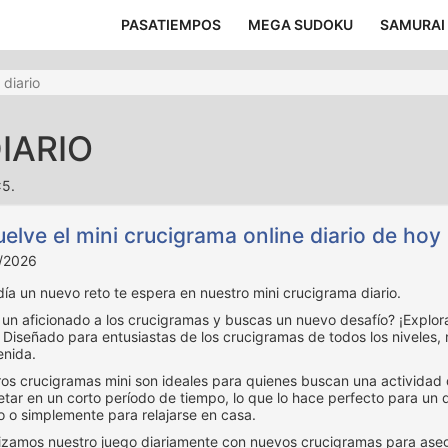
PASATIEMPOS
MEGA SUDOKU
SAMURAI
 diario
IARIO
x5.
elve el mini crucigrama online diario de hoy
/2026
ía un nuevo reto te espera en nuestro mini crucigrama diario.
 un aficionado a los crucigramas y buscas un nuevo desafío? ¡Explo
! Diseñado para entusiastas de los crucigramas de todos los niveles,
enida.
os crucigramas mini son ideales para quienes buscan una actividad
tar en un corto período de tiempo, lo que lo hace perfecto para un d
o o simplemente para relajarse en casa.
›
izamos nuestro juego diariamente con nuevos crucigramas para asegu