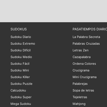
SUDOKUS
PASATIEMPOS DIARI
Sudoku Diario
La Palabra Secreta
Sudoku Extremo
Palabras Cruzadas
Sudoku Difícil
Letras Zen
Sudoku Medio
Cazapalabra
Sudoku Fácil
Ordena Colores
Sudoku Mini
Crucigrama
Sudoku Killer
Mini Crucigrama
Sudoku Puzzle
Palabrejas
Calcudoku
Sopa de letras
Sudoku Super
Tejeletras
Mega Sudoku
Mahjong