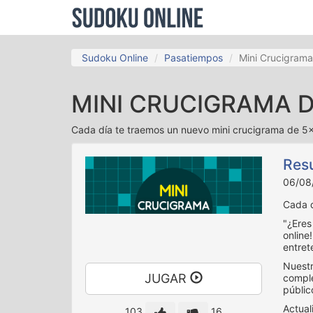
Sudoku Online
Pasatiempos
Mini Crucigrama
MINI CRUCIGRAMA D
Cada día te traemos un nuevo mini crucigrama de 5
Resu
06/08
Cada d
"¿Eres
online
entret
Nuestr
JUGAR
comple
públic
‹
Actual
103
16