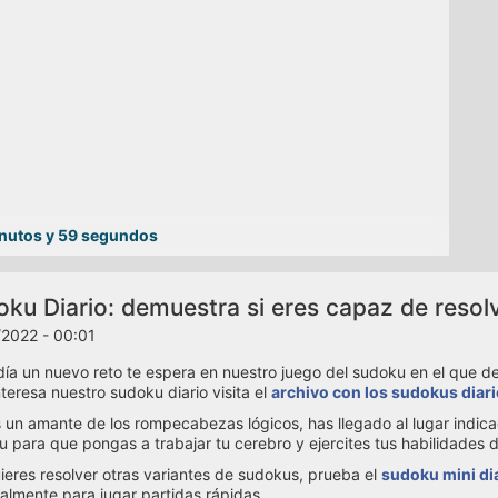
nutos y 59 segundos
ku Diario: demuestra si eres capaz de resolv
2022 - 00:01
ía un nuevo reto te espera en nuestro juego del sudoku en el que debe
interesa nuestro sudoku diario visita el
archivo con los sudokus diar
s un amante de los rompecabezas lógicos, has llegado al lugar indic
 para que pongas a trabajar tu cerebro y ejercites tus habilidades 
uieres resolver otras variantes de sudokus, prueba el
sudoku mini di
almente para jugar partidas rápidas.