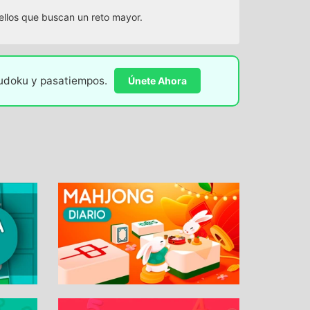
uellos que buscan un reto mayor.
sudoku y pasatiempos.
Únete Ahora