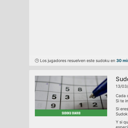
🕒 Los jugadores resuelven este sudoku en
30 mi
Sudo
13/03/
Cada d
Si te 
Si ere
Sudoku
Y si q
especi