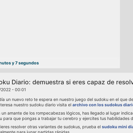
nutos y 7 segundos
ku Diario: demuestra si eres capaz de resolv
/2022 - 00:01
ía un nuevo reto te espera en nuestro juego del sudoku en el que debe
interesa nuestro sudoku diario visita el
archivo con los sudokus diar
s un amante de los rompecabezas lógicos, has llegado al lugar indic
 para que pongas a trabajar tu cerebro y ejercites tus habilidades 
uieres resolver otras variantes de sudokus, prueba el
sudoku mini di
almente para jugar partidas rápidas.