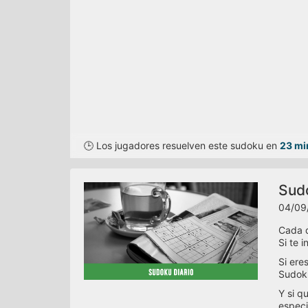
🕒 Los jugadores resuelven este sudoku en
23 mi
Sudo
04/09
Cada d
Si te 
Si ere
Sudoku
Y si q
especi