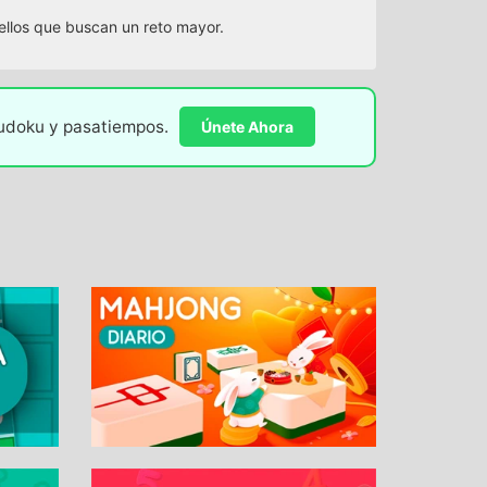
uellos que buscan un reto mayor.
sudoku y pasatiempos.
Únete Ahora