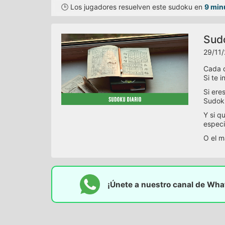
🕒 Los jugadores resuelven este sudoku en
9 min
Sudo
29/11/
Cada d
Si te 
Si ere
Sudoku
Y si q
especi
O el m
¡Únete a nuestro canal de Wh