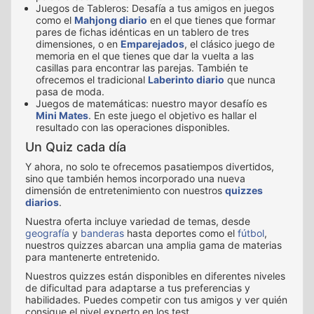
Juegos de Tableros: Desafía a tus amigos en juegos
como el
Mahjong diario
en el que tienes que formar
pares de fichas idénticas en un tablero de tres
dimensiones, o en
Emparejados
, el clásico juego de
memoria en el que tienes que dar la vuelta a las
casillas para encontrar las parejas. También te
ofrecemos el tradicional
Laberinto diario
que nunca
pasa de moda.
Juegos de matemáticas: nuestro mayor desafío es
Mini Mates
. En este juego el objetivo es hallar el
resultado con las operaciones disponibles.
Un Quiz cada día
Y ahora, no solo te ofrecemos pasatiempos divertidos,
sino que también hemos incorporado una nueva
dimensión de entretenimiento con nuestros
quizzes
diarios
.
Nuestra oferta incluye variedad de temas, desde
geografía
y
banderas
hasta deportes como el
fútbol
,
nuestros quizzes abarcan una amplia gama de materias
para mantenerte entretenido.
Nuestros quizzes están disponibles en diferentes niveles
de dificultad para adaptarse a tus preferencias y
habilidades. Puedes competir con tus amigos y ver quién
consigue el nivel experto en los test.