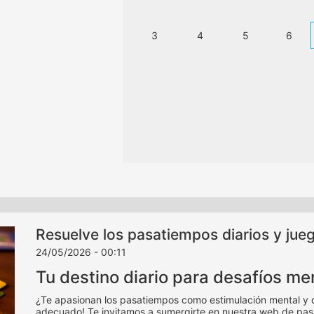
3
4
5
6
10
11
12
13
17
18
19
20
24
25
26
27
31
Resuelve los pasatiempos diarios y jue
24/05/2026 - 00:11
Tu destino diario para desafíos me
¿Te apasionan los pasatiempos como estimulación mental y div
adecuado! Te invitamos a sumergirte en nuestra web de pas