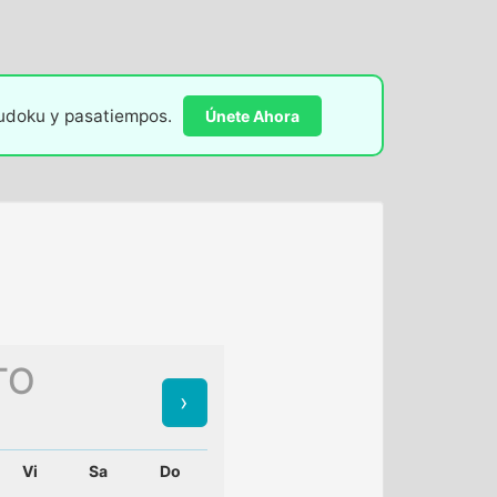
sudoku y pasatiempos.
Únete Ahora
TO
Vi
Sa
Do