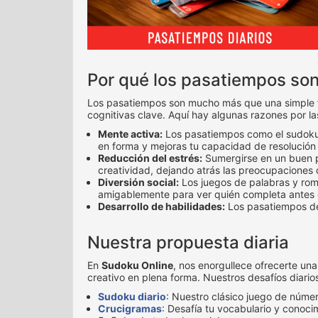
Por qué los pasatiempos so
Los pasatiempos son mucho más que una simple for
cognitivas clave. Aquí hay algunas razones por l
Mente activa:
Los pasatiempos como el sudoku, 
en forma y mejoras tu capacidad de resolución
Reducción del estrés:
Sumergirse en un buen pa
creatividad, dejando atrás las preocupaciones d
Diversión social:
Los juegos de palabras y rom
amigablemente para ver quién completa antes 
Desarrollo de habilidades:
Los pasatiempos de
Nuestra propuesta diaria
En
Sudoku Online
, nos enorgullece ofrecerte un
creativo en plena forma. Nuestros desafíos diarios
Sudoku diario
: Nuestro clásico juego de númer
Crucigramas
: Desafía tu vocabulario y conoc