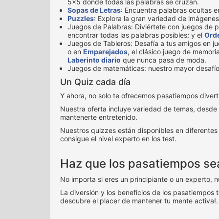
5x5 donde todas las palabras se cruzan.
Sopas de Letras
: Encuentra palabras ocultas e
Puzzles
: Explora la gran variedad de imágenes
Juegos de Palabras: Diviértete con juegos de 
encontrar todas las palabras posibles; y el
Orde
Juegos de Tableros: Desafía a tus amigos en j
o en
Emparejados
, el clásico juego de memoria
Laberinto diario
que nunca pasa de moda.
Juegos de matemáticas: nuestro mayor desafí
Un Quiz cada día
Y ahora, no solo te ofrecemos pasatiempos diver
Nuestra oferta incluye variedad de temas, desde
mantenerte entretenido.
Nuestros quizzes están disponibles en diferentes 
consigue el nivel experto en los test.
Haz que los pasatiempos sean
No importa si eres un principiante o un experto, 
La diversión y los beneficios de los pasatiempos 
descubre el placer de mantener tu mente activa!.