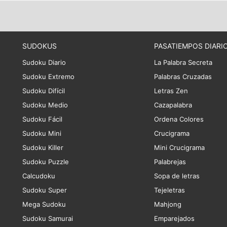
SUDOKUS
PASATIEMPOS DIARI
Sudoku Diario
La Palabra Secreta
Sudoku Extremo
Palabras Cruzadas
Sudoku Difícil
Letras Zen
Sudoku Medio
Cazapalabra
Sudoku Fácil
Ordena Colores
Sudoku Mini
Crucigrama
Sudoku Killer
Mini Crucigrama
Sudoku Puzzle
Palabrejas
Calcudoku
Sopa de letras
Sudoku Super
Tejeletras
Mega Sudoku
Mahjong
Sudoku Samurai
Emparejados