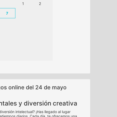
1
2
7
8
9
14
15
16
21
22
23
28
29
30
gos online del 24 de mayo
ntales y diversión creativa
ersión intelectual? ¡Has llegado al lugar
atiempos diarios. Cada día, te ofrecemos una