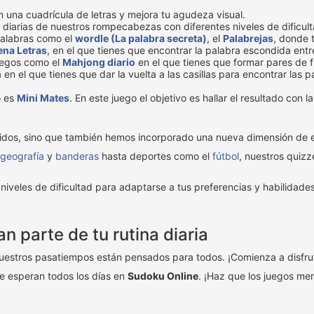
n una cuadrícula de letras y mejora tu agudeza visual.
 diarias de nuestros rompecabezas con diferentes niveles de dificult
palabras como el
wordle (La palabra secreta)
, el
Palabrejas
, donde 
na Letras
, en el que tienes que encontrar la palabra escondida entr
uegos como el
Mahjong diario
en el que tienes que formar pares de f
 en el que tienes que dar la vuelta a las casillas para encontrar las 
o es
Mini Mates
. En este juego el objetivo es hallar el resultado con 
tidos, sino que también hemos incorporado una nueva dimensión de 
geografía
y
banderas
hasta deportes como el
fútbol
, nuestros quiz
niveles de dificultad para adaptarse a tus preferencias y habilidad
 parte de tu rutina diaria
nuestros pasatiempos están pensados para todos. ¡Comienza a disfruta
te esperan todos los días en
Sudoku Online
. ¡Haz que los juegos men