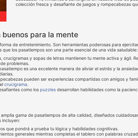
colección fresca y desafiante de juegos y rompecabezas qu
n buenos para la mente
ma de entretenimiento. Son herramientas poderosas para ejercitar la
as que los pasatiempos son una parte esencial de una vida saludable:
crucigramas y sopas de letras mantienen tu mente activa y ágil. Re
 de problemas.
satiempo es una excelente manera de aliviar el estrés y la ansied
iarias.
pecabezas pueden ser experiencias compartidas con amigos y famili
el
crucigrama
.
safiantes como los
puzzles
desarrollan habilidades como la paciencia
a amplia gama de pasatiempos de alta calidad, diseñados cuidadosam
 incluyen:
os que pondrá a prueba tu lógica y habilidades cognitivas.
imientos generales mientras completas el tablero con palabras cruza