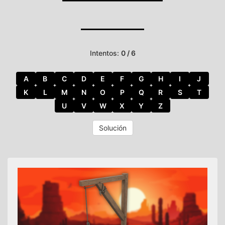
Intentos:
0 / 6
A
B
C
D
E
F
G
H
I
J
K
L
M
N
O
P
Q
R
S
T
U
V
W
X
Y
Z
Solución