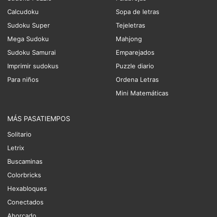
Calcudoku
Sopa de letras
Sudoku Super
Tejeletras
Mega Sudoku
Mahjong
Sudoku Samurai
Emparejados
Imprimir sudokus
Puzzle diario
Para niños
Ordena Letras
Mini Matemáticas
MÁS PASATIEMPOS
Solitario
Letrix
Buscaminas
Colorbricks
Hexabloques
Conectados
Ahorcado