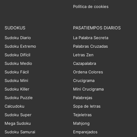
Política de cookies
SUDOKUS
PASATIEMPOS DIARIOS
Sudoku Diario
La Palabra Secreta
Sudoku Extremo
Palabras Cruzadas
Sudoku Difícil
Letras Zen
Sudoku Medio
Cazapalabra
Sudoku Fácil
Ordena Colores
Sudoku Mini
Crucigrama
Sudoku Killer
Mini Crucigrama
Sudoku Puzzle
Palabrejas
Calcudoku
Sopa de letras
Sudoku Super
Tejeletras
Mega Sudoku
Mahjong
Sudoku Samurai
Emparejados