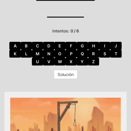
Intentos:
0 / 6
A
B
C
D
E
F
G
H
I
J
K
L
M
N
O
P
Q
R
S
T
U
V
W
X
Y
Z
Solución