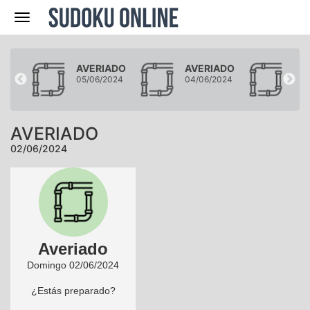
Navegación
ADO
AVERIADO
AVERIADO
AV
2024
05/06/2024
04/06/2024
03/
AVERIADO
02/06/2024
Averiado
Domingo 02/06/2024
¿Estás preparado?