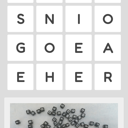
S
N
I
O
G
O
E
A
E
H
E
R