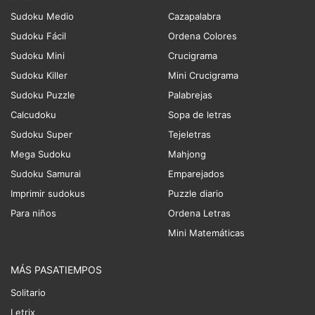
Sudoku Medio
Cazapalabra
Sudoku Fácil
Ordena Colores
Sudoku Mini
Crucigrama
Sudoku Killer
Mini Crucigrama
Sudoku Puzzle
Palabrejas
Calcudoku
Sopa de letras
Sudoku Super
Tejeletras
Mega Sudoku
Mahjong
Sudoku Samurai
Emparejados
Imprimir sudokus
Puzzle diario
Para niños
Ordena Letras
Mini Matemáticas
MÁS PASATIEMPOS
Solitario
Letrix