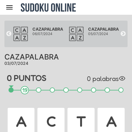
Navegación
BRA
CAZAPALABRA
CAZAPALABRA
06/07/2024
05/07/2024
CAZAPALABRA
03/07/2024
0
PUNTO
S
0
palabra
s
19
A
C
T
A