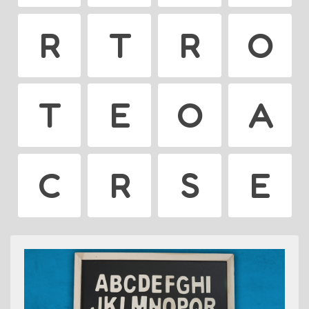
R
T
R
O
T
E
O
A
C
R
S
E