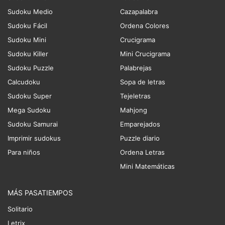
Sudoku Medio
Cazapalabra
Sudoku Fácil
Ordena Colores
Sudoku Mini
Crucigrama
Sudoku Killer
Mini Crucigrama
Sudoku Puzzle
Palabrejas
Calcudoku
Sopa de letras
Sudoku Super
Tejeletras
Mega Sudoku
Mahjong
Sudoku Samurai
Emparejados
Imprimir sudokus
Puzzle diario
Para niños
Ordena Letras
Mini Matemáticas
MÁS PASATIEMPOS
Solitario
Letrix