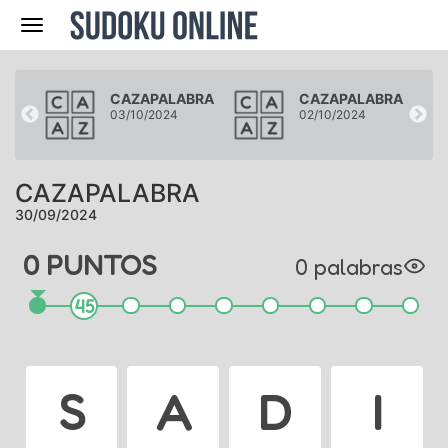
Navegación
BRA
CAZAPALABRA
CAZAPALABRA
03/10/2024
02/10/2024
CAZAPALABRA
30/09/2024
0
PUNTO
S
0
palabra
s
45
S
A
D
I