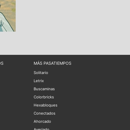
OS
MÁS PASATIEMPOS
Solitario
Letrix
Buscaminas
Colorbricks
Hexabloques
Conectados
Ahorcado
Averiado