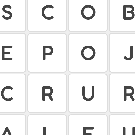
S
C
O
B
E
P
O
J
C
R
U
R
A
L
E