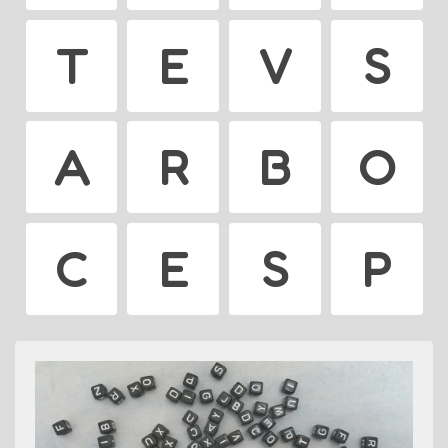
T
E
V
S
A
R
B
O
C
E
S
P