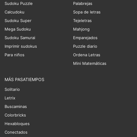
Sudoku Puzzle
Palabrejas
Calcudoku
Sopa de letras
Sudoku Super
Tejeletras
Mega Sudoku
Mahjong
Sudoku Samurai
Emparejados
Imprimir sudokus
Puzzle diario
Para niños
Ordena Letras
Mini Matemáticas
MÁS PASATIEMPOS
Solitario
Letrix
Buscaminas
Colorbricks
Hexabloques
Conectados