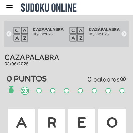
Navegación
BRA
CAZAPALABRA
CAZAPALABRA
06/06/2025
05/06/2025
CAZAPALABRA
03/06/2025
0
PUNTO
S
0
palabra
s
29
A
R
E
O