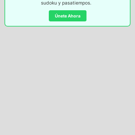
sudoku y pasatiempos.
Únete Ahora
PASATIEMPOS DIARIOS -
17/09/2023