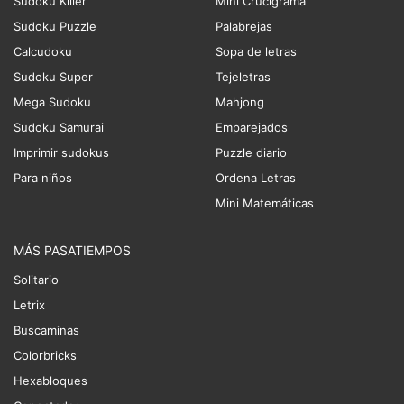
Sudoku Killer
Mini Crucigrama
Sudoku Puzzle
Palabrejas
Calcudoku
Sopa de letras
Sudoku Super
Tejeletras
Mega Sudoku
Mahjong
Sudoku Samurai
Emparejados
Imprimir sudokus
Puzzle diario
Para niños
Ordena Letras
Mini Matemáticas
MÁS PASATIEMPOS
Solitario
Letrix
Buscaminas
Colorbricks
Hexabloques