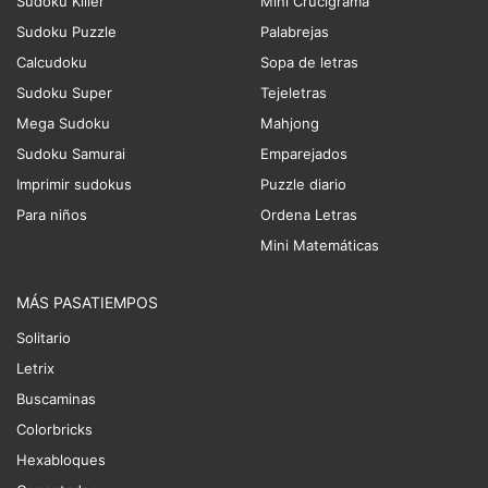
Sudoku Killer
Mini Crucigrama
Sudoku Puzzle
Palabrejas
Calcudoku
Sopa de letras
Sudoku Super
Tejeletras
Mega Sudoku
Mahjong
Sudoku Samurai
Emparejados
Imprimir sudokus
Puzzle diario
Para niños
Ordena Letras
Mini Matemáticas
MÁS PASATIEMPOS
Solitario
Letrix
Buscaminas
Colorbricks
Hexabloques