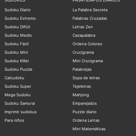
Sudoku Diario
La Palabra Secreta
Sudoku Extremo
Palabras Cruzadas
Sudoku Difícil
Letras Zen
Sudoku Medio
Cazapalabra
Sudoku Fácil
Ordena Colores
Sudoku Mini
Crucigrama
Sudoku Killer
Mini Crucigrama
Sudoku Puzzle
Palabrejas
Calcudoku
Sopa de letras
Sudoku Super
Tejeletras
Mega Sudoku
Mahjong
Sudoku Samurai
Emparejados
Imprimir sudokus
Puzzle diario
Para niños
Ordena Letras
Mini Matemáticas