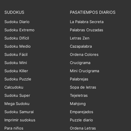
SUDOKUS
PASATIEMPOS DIARIOS
Sudoku Diario
La Palabra Secreta
Sudoku Extremo
Palabras Cruzadas
Sudoku Difícil
Letras Zen
Sudoku Medio
Cazapalabra
Sudoku Fácil
Ordena Colores
Sudoku Mini
Crucigrama
Sudoku Killer
Mini Crucigrama
Sudoku Puzzle
Palabrejas
Calcudoku
Sopa de letras
Sudoku Super
Tejeletras
Mega Sudoku
Mahjong
Sudoku Samurai
Emparejados
Imprimir sudokus
Puzzle diario
Para niños
Ordena Letras