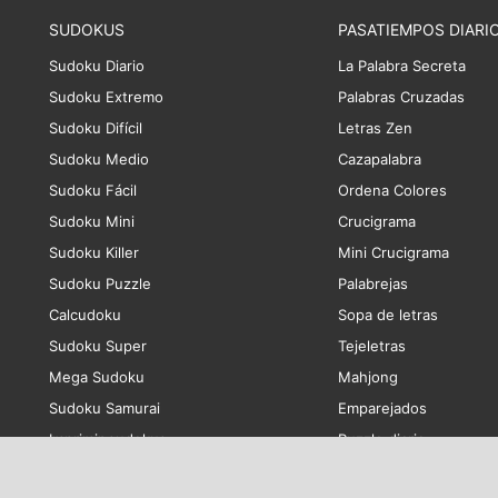
SUDOKUS
PASATIEMPOS DIARI
Sudoku Diario
La Palabra Secreta
Sudoku Extremo
Palabras Cruzadas
Sudoku Difícil
Letras Zen
Sudoku Medio
Cazapalabra
Sudoku Fácil
Ordena Colores
Sudoku Mini
Crucigrama
Sudoku Killer
Mini Crucigrama
Sudoku Puzzle
Palabrejas
Calcudoku
Sopa de letras
Sudoku Super
Tejeletras
Mega Sudoku
Mahjong
Sudoku Samurai
Emparejados
Imprimir sudokus
Puzzle diario
Para niños
Ordena Letras