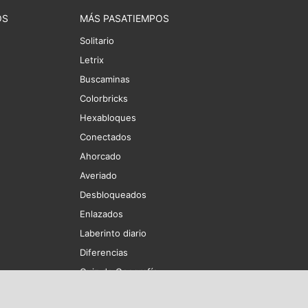
OS
MÁS PASATIEMPOS
Solitario
Letrix
Buscaminas
Colorbricks
Hexabloques
Conectados
Ahorcado
Averiado
Desbloqueados
Enlazados
Laberinto diario
Diferencias
Quiz de Geografía
Quiz de Banderas