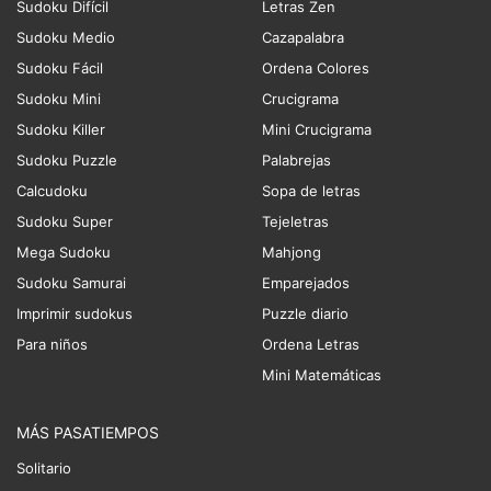
Sudoku Difícil
Letras Zen
Sudoku Medio
Cazapalabra
Sudoku Fácil
Ordena Colores
Sudoku Mini
Crucigrama
Sudoku Killer
Mini Crucigrama
Sudoku Puzzle
Palabrejas
Calcudoku
Sopa de letras
Sudoku Super
Tejeletras
Mega Sudoku
Mahjong
Sudoku Samurai
Emparejados
Imprimir sudokus
Puzzle diario
Para niños
Ordena Letras
Mini Matemáticas
MÁS PASATIEMPOS
Solitario