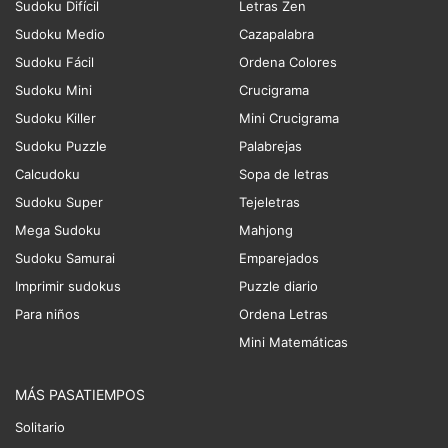
Sudoku Difícil
Letras Zen
Sudoku Medio
Cazapalabra
Sudoku Fácil
Ordena Colores
Sudoku Mini
Crucigrama
Sudoku Killer
Mini Crucigrama
Sudoku Puzzle
Palabrejas
Calcudoku
Sopa de letras
Sudoku Super
Tejeletras
Mega Sudoku
Mahjong
Sudoku Samurai
Emparejados
Imprimir sudokus
Puzzle diario
Para niños
Ordena Letras
Mini Matemáticas
MÁS PASATIEMPOS
Solitario