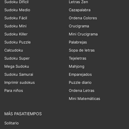
Sudoku Difícil
Letras Zen
Sudoku Medio
Cazapalabra
Sudoku Fácil
Ordena Colores
Sudoku Mini
Crucigrama
Sudoku Killer
Mini Crucigrama
Sudoku Puzzle
Palabrejas
Calcudoku
Sopa de letras
Sudoku Super
Tejeletras
Mega Sudoku
Mahjong
Sudoku Samurai
Emparejados
Imprimir sudokus
Puzzle diario
Para niños
Ordena Letras
Mini Matemáticas
MÁS PASATIEMPOS
Solitario