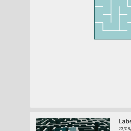
Labe
23/06