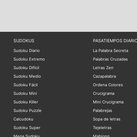
SUDOKUS
PASATIEMPOS DIARI
Sudoku Diario
La Palabra Secreta
Sudoku Extremo
Palabras Cruzadas
Sudoku Difícil
Letras Zen
Sudoku Medio
Cazapalabra
Sudoku Fácil
Ordena Colores
Sudoku Mini
Crucigrama
Sudoku Killer
Mini Crucigrama
Sudoku Puzzle
Palabrejas
Calcudoku
Sopa de letras
Sudoku Super
Tejeletras
Mega Sudoku
Mahjong