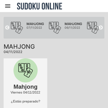
Navegación
ONG
MAHJONG
MAHJONG
MA
022
07/11/2022
06/11/2022
05/
MAHJONG
04/11/2022
Mahjong
Viernes 04/11/2022
¿Estás preparado?