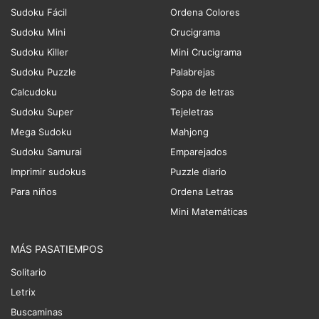
Sudoku Fácil
Ordena Colores
Sudoku Mini
Crucigrama
Sudoku Killer
Mini Crucigrama
Sudoku Puzzle
Palabrejas
Calcudoku
Sopa de letras
Sudoku Super
Tejeletras
Mega Sudoku
Mahjong
Sudoku Samurai
Emparejados
Imprimir sudokus
Puzzle diario
Para niños
Ordena Letras
Mini Matemáticas
MÁS PASATIEMPOS
Solitario
Letrix
Buscaminas