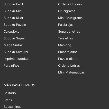
Sudoku Fácil
Ordena Colores
Sudoku Mini
Crucigrama
Sudoku Killer
Mini Crucigrama
Sudoku Puzzle
Palabrejas
Calcudoku
Sopa de letras
Sudoku Super
Tejeletras
Mega Sudoku
Mahjong
Sudoku Samurai
Emparejados
Imprimir sudokus
Puzzle diario
Para niños
Ordena Letras
Mini Matemáticas
MÁS PASATIEMPOS
Solitario
Letrix
Buscaminas