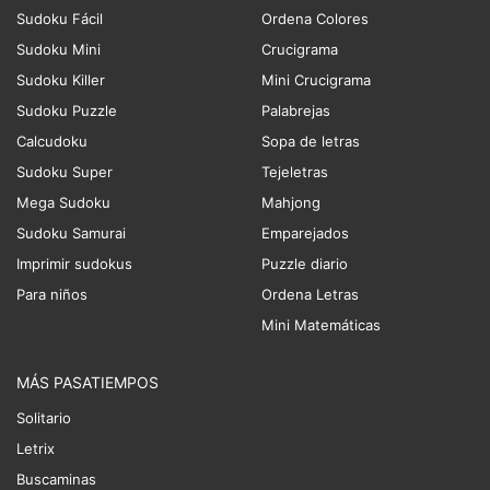
Sudoku Fácil
Ordena Colores
Sudoku Mini
Crucigrama
Sudoku Killer
Mini Crucigrama
Sudoku Puzzle
Palabrejas
Calcudoku
Sopa de letras
Sudoku Super
Tejeletras
Mega Sudoku
Mahjong
Sudoku Samurai
Emparejados
Imprimir sudokus
Puzzle diario
Para niños
Ordena Letras
Mini Matemáticas
MÁS PASATIEMPOS
Solitario
Letrix
Buscaminas