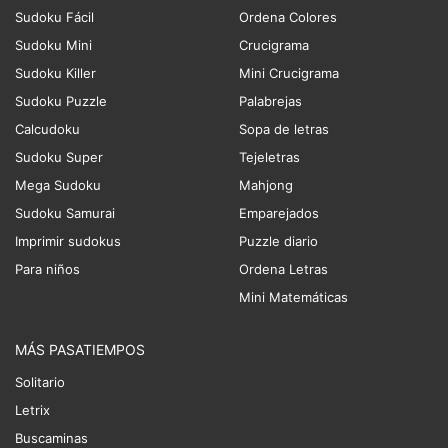
Sudoku Fácil
Ordena Colores
Sudoku Mini
Crucigrama
Sudoku Killer
Mini Crucigrama
Sudoku Puzzle
Palabrejas
Calcudoku
Sopa de letras
Sudoku Super
Tejeletras
Mega Sudoku
Mahjong
Sudoku Samurai
Emparejados
Imprimir sudokus
Puzzle diario
Para niños
Ordena Letras
Mini Matemáticas
MÁS PASATIEMPOS
Solitario
Letrix
Buscaminas