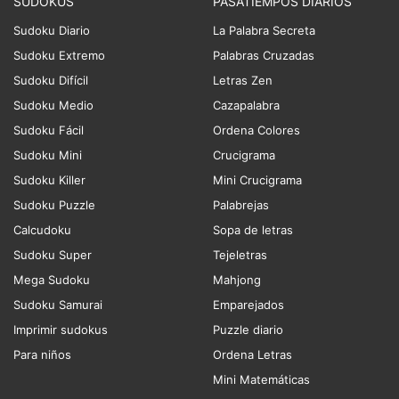
SUDOKUS
PASATIEMPOS DIARIOS
Sudoku Diario
La Palabra Secreta
Sudoku Extremo
Palabras Cruzadas
Sudoku Difícil
Letras Zen
Sudoku Medio
Cazapalabra
Sudoku Fácil
Ordena Colores
Sudoku Mini
Crucigrama
Sudoku Killer
Mini Crucigrama
Sudoku Puzzle
Palabrejas
Calcudoku
Sopa de letras
Sudoku Super
Tejeletras
Mega Sudoku
Mahjong
Sudoku Samurai
Emparejados
Imprimir sudokus
Puzzle diario
Para niños
Ordena Letras
Mini Matemáticas