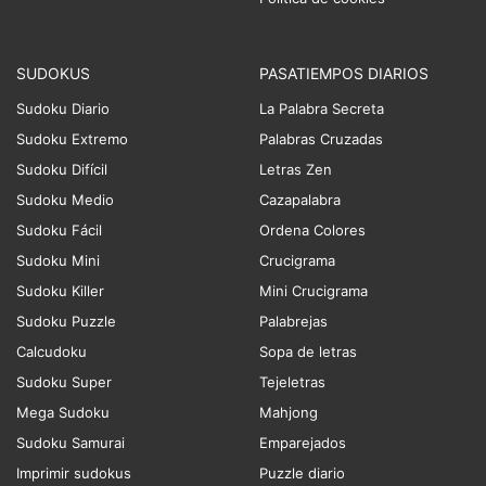
SUDOKUS
PASATIEMPOS DIARIOS
Sudoku Diario
La Palabra Secreta
Sudoku Extremo
Palabras Cruzadas
Sudoku Difícil
Letras Zen
Sudoku Medio
Cazapalabra
Sudoku Fácil
Ordena Colores
Sudoku Mini
Crucigrama
Sudoku Killer
Mini Crucigrama
Sudoku Puzzle
Palabrejas
Calcudoku
Sopa de letras
Sudoku Super
Tejeletras
Mega Sudoku
Mahjong
Sudoku Samurai
Emparejados
Imprimir sudokus
Puzzle diario