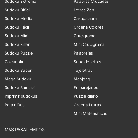
Sudoku Extremo
Palabras Cruzadas
Sudoku Difícil
Letras Zen
Sudoku Medio
Cazapalabra
Sudoku Fácil
Ordena Colores
Sudoku Mini
Crucigrama
Sudoku Killer
Mini Crucigrama
Sudoku Puzzle
Palabrejas
Calcudoku
Sopa de letras
Sudoku Super
Tejeletras
Mega Sudoku
Mahjong
Sudoku Samurai
Emparejados
Imprimir sudokus
Puzzle diario
Para niños
Ordena Letras
Mini Matemáticas
MÁS PASATIEMPOS