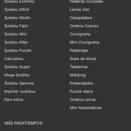
Sudoku Extremo
Palabras Cruzadas
Sudoku Difícil
Letras Zen
Sudoku Medio
Cazapalabra
Sudoku Fácil
Ordena Colores
Sudoku Mini
Crucigrama
Sudoku Killer
Mini Crucigrama
Sudoku Puzzle
Palabrejas
Calcudoku
Sopa de letras
Sudoku Super
Tejeletras
Mega Sudoku
Mahjong
Sudoku Samurai
Emparejados
Imprimir sudokus
Puzzle diario
Para niños
Ordena Letras
Mini Matemáticas
MÁS PASATIEMPOS