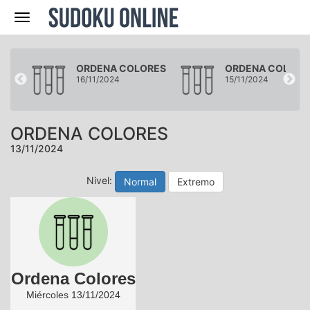
Navegación
RES
ORDENA COLORES
ORDENA COLORE
16/11/2024
15/11/2024
ORDENA COLORES
13/11/2024
Nivel:
Normal
Extremo
Ordena Colores
Miércoles 13/11/2024