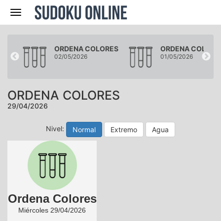
Navegación
RES
ORDENA COLORES
ORDENA COLORE
02/05/2026
01/05/2026
ORDENA COLORES
29/04/2026
Nivel:
Normal
Extremo
Agua
Ordena Colores
Miércoles 29/04/2026