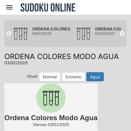
Navegación
RES
ORDENA COLORES
ORDENA COLORE
06/01/2025
05/01/2025
ORDENA COLORES MODO AGUA
03/01/2025
Nivel:
Normal
Extremo
Agua
Ordena Colores Modo Agua
Viernes 03/01/2025