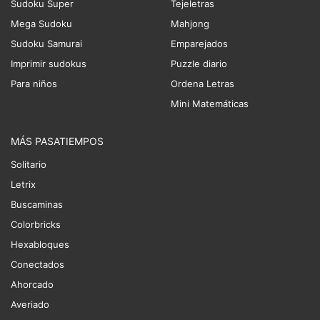
Sudoku Super
Tejeletras
Mega Sudoku
Mahjong
Sudoku Samurai
Emparejados
Imprimir sudokus
Puzzle diario
Para niños
Ordena Letras
Mini Matemáticas
MÁS PASATIEMPOS
Solitario
Letrix
Buscaminas
Colorbricks
Hexabloques
Conectados
Ahorcado
Averiado