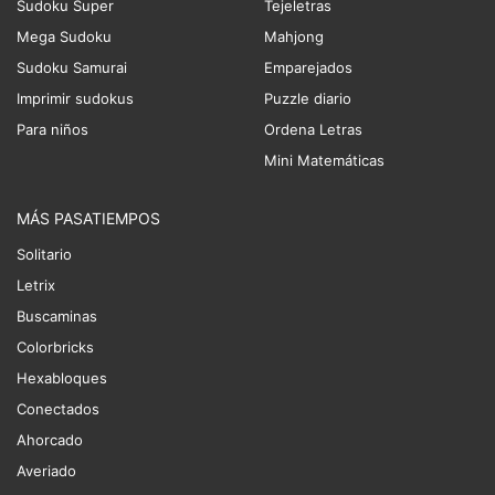
Sudoku Super
Tejeletras
Mega Sudoku
Mahjong
Sudoku Samurai
Emparejados
Imprimir sudokus
Puzzle diario
Para niños
Ordena Letras
Mini Matemáticas
MÁS PASATIEMPOS
Solitario
Letrix
Buscaminas
Colorbricks
Hexabloques
Conectados
Ahorcado
Averiado