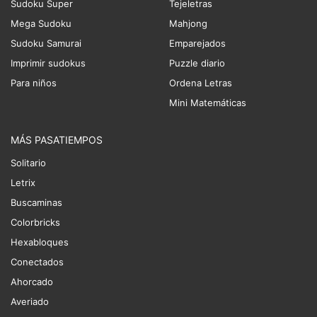
Sudoku Super
Tejeletras
Mega Sudoku
Mahjong
Sudoku Samurai
Emparejados
Imprimir sudokus
Puzzle diario
Para niños
Ordena Letras
Mini Matemáticas
MÁS PASATIEMPOS
Solitario
Letrix
Buscaminas
Colorbricks
Hexabloques
Conectados
Ahorcado
Averiado