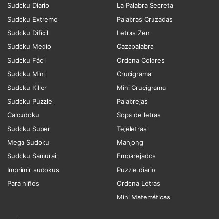
Sudoku Diario
La Palabra Secreta
Sudoku Extremo
Palabras Cruzadas
Sudoku Difícil
Letras Zen
Sudoku Medio
Cazapalabra
Sudoku Fácil
Ordena Colores
Sudoku Mini
Crucigrama
Sudoku Killer
Mini Crucigrama
Sudoku Puzzle
Palabrejas
Calcudoku
Sopa de letras
Sudoku Super
Tejeletras
Mega Sudoku
Mahjong
Sudoku Samurai
Emparejados
Imprimir sudokus
Puzzle diario
Para niños
Ordena Letras
Mini Matemáticas