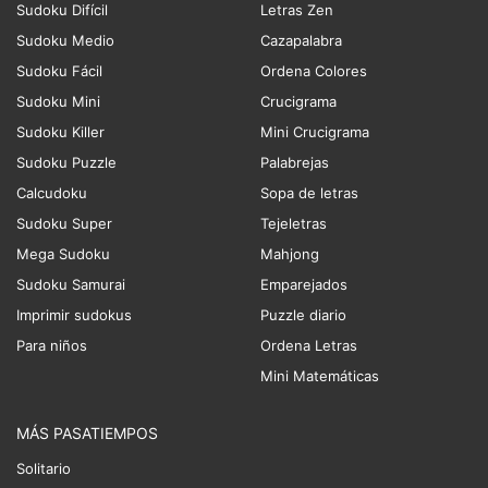
Sudoku Difícil
Letras Zen
Sudoku Medio
Cazapalabra
Sudoku Fácil
Ordena Colores
Sudoku Mini
Crucigrama
Sudoku Killer
Mini Crucigrama
Sudoku Puzzle
Palabrejas
Calcudoku
Sopa de letras
Sudoku Super
Tejeletras
Mega Sudoku
Mahjong
Sudoku Samurai
Emparejados
Imprimir sudokus
Puzzle diario
Para niños
Ordena Letras
Mini Matemáticas
MÁS PASATIEMPOS
Solitario