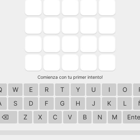
Comienza con tu primer intento!
Q
W
E
R
T
Y
U
I
O
A
S
D
F
G
H
J
K
L
⌫
Z
X
C
V
B
N
M
Ente