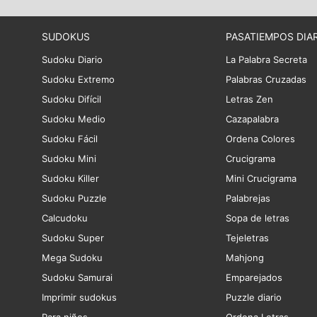
SUDOKUS
PASATIEMPOS DIA
Sudoku Diario
La Palabra Secreta
Sudoku Extremo
Palabras Cruzadas
Sudoku Difícil
Letras Zen
Sudoku Medio
Cazapalabra
Sudoku Fácil
Ordena Colores
Sudoku Mini
Crucigrama
Sudoku Killer
Mini Crucigrama
Sudoku Puzzle
Palabrejas
Calcudoku
Sopa de letras
Sudoku Super
Tejeletras
Mega Sudoku
Mahjong
Sudoku Samurai
Emparejados
Imprimir sudokus
Puzzle diario
Para niños
Ordena Letras