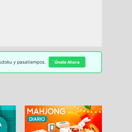
sudoku y pasatiempos.
Únete Ahora