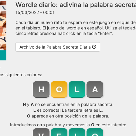
Wordle diario: adivina la palabra secre
15/03/2022 - 00:01
Cada día un nuevo reto te espera en este juego en el que de
en el tablero. El juego del wordle en español. Utiliza el tecl
cinco letras presiona haz click en la tecla "Enter".
Archivo de la Palabra Secreta Diaria
.
os siguientes colores:
H
O
L
A
H
y
A
no se encuentran en la palabra secreta.
L
es correcta! La tercera letra es
L
.
O
aparece en otra posición de la palabra.
Introducimos otra palabra y movemos la
O
en este intento: