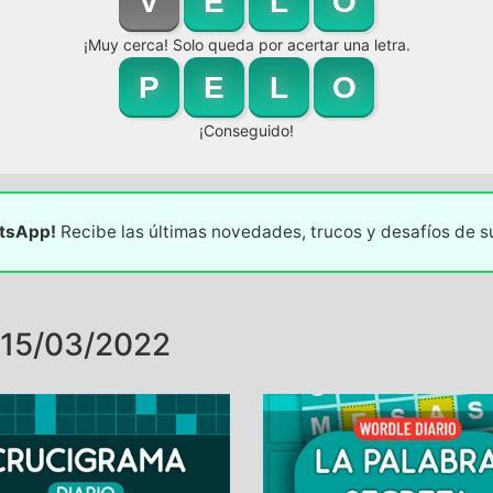
V
E
L
O
¡Muy cerca! Solo queda por acertar una letra.
P
E
L
O
¡Conseguido!
atsApp!
Recibe las últimas novedades, trucos y desafíos de 
15/03/2022