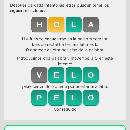
Después de cada intento las letras pueden tener los
siguientes colores:
H
O
L
A
H
y
A
no se encuentran en la palabra secreta.
L
es correcta! La tercera letra es
L
.
O
aparece en otra posición de la palabra.
Introducimos otra palabra y movemos la
O
en este
intento:
V
E
L
O
¡Muy cerca! Solo queda por acertar una letra.
P
E
L
O
¡Conseguido!