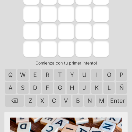
Comienza con tu primer intento!
Q
W
E
R
T
Y
U
I
O
P
A
S
D
F
G
H
J
K
L
Ñ
⌫
Z
X
C
V
B
N
M
Enter