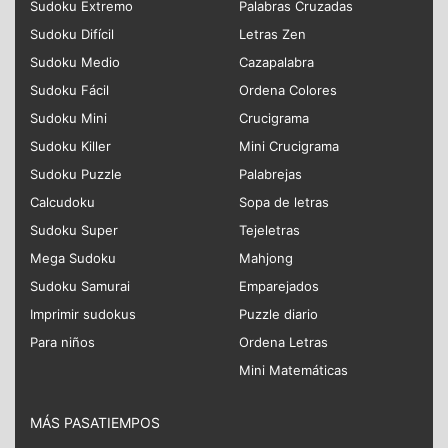
Sudoku Extremo
Palabras Cruzadas
Sudoku Difícil
Letras Zen
Sudoku Medio
Cazapalabra
Sudoku Fácil
Ordena Colores
Sudoku Mini
Crucigrama
Sudoku Killer
Mini Crucigrama
Sudoku Puzzle
Palabrejas
Calcudoku
Sopa de letras
Sudoku Super
Tejeletras
Mega Sudoku
Mahjong
Sudoku Samurai
Emparejados
Imprimir sudokus
Puzzle diario
Para niños
Ordena Letras
Mini Matemáticas
MÁS PASATIEMPOS