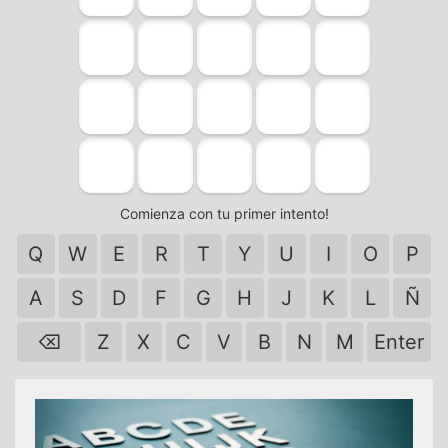
Comienza con tu primer intento!
Q
W
E
R
T
Y
U
I
O
P
A
S
D
F
G
H
J
K
L
Ñ
⌫
Z
X
C
V
B
N
M
Enter