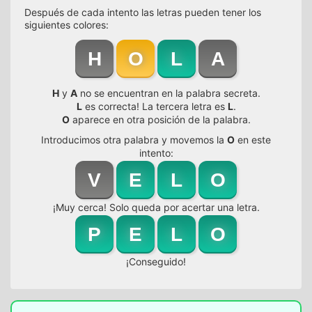
Después de cada intento las letras pueden tener los
siguientes colores:
H
O
L
A
H
y
A
no se encuentran en la palabra secreta.
L
es correcta! La tercera letra es
L
.
O
aparece en otra posición de la palabra.
Introducimos otra palabra y movemos la
O
en este
intento:
V
E
L
O
¡Muy cerca! Solo queda por acertar una letra.
P
E
L
O
¡Conseguido!