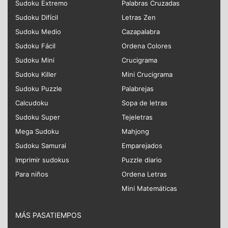
Sudoku Extremo
Palabras Cruzadas
Sudoku Difícil
Letras Zen
Sudoku Medio
Cazapalabra
Sudoku Fácil
Ordena Colores
Sudoku Mini
Crucigrama
Sudoku Killer
Mini Crucigrama
Sudoku Puzzle
Palabrejas
Calcudoku
Sopa de letras
Sudoku Super
Tejeletras
Mega Sudoku
Mahjong
Sudoku Samurai
Emparejados
Imprimir sudokus
Puzzle diario
Para niños
Ordena Letras
Mini Matemáticas
MÁS PASATIEMPOS