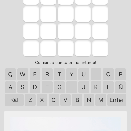
Comienza con tu primer intento!
Q
W
E
R
T
Y
U
I
O
P
A
S
D
F
G
H
J
K
L
Ñ
⌫
Z
X
C
V
B
N
M
Enter