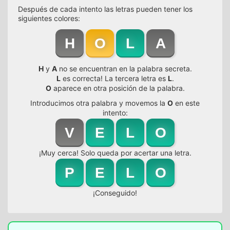
Después de cada intento las letras pueden tener los
siguientes colores:
H
O
L
A
H
y
A
no se encuentran en la palabra secreta.
L
es correcta! La tercera letra es
L
.
O
aparece en otra posición de la palabra.
Introducimos otra palabra y movemos la
O
en este
intento:
V
E
L
O
¡Muy cerca! Solo queda por acertar una letra.
P
E
L
O
¡Conseguido!