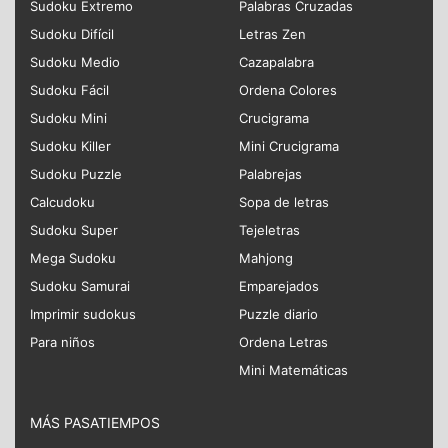
Sudoku Extremo
Palabras Cruzadas
Sudoku Difícil
Letras Zen
Sudoku Medio
Cazapalabra
Sudoku Fácil
Ordena Colores
Sudoku Mini
Crucigrama
Sudoku Killer
Mini Crucigrama
Sudoku Puzzle
Palabrejas
Calcudoku
Sopa de letras
Sudoku Super
Tejeletras
Mega Sudoku
Mahjong
Sudoku Samurai
Emparejados
Imprimir sudokus
Puzzle diario
Para niños
Ordena Letras
Mini Matemáticas
MÁS PASATIEMPOS