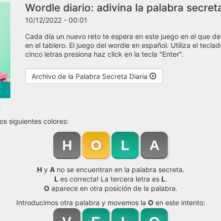
Wordle diario: adivina la palabra secret
10/12/2022 - 00:01
Cada día un nuevo reto te espera en este juego en el que de
en el tablero. El juego del wordle en español. Utiliza el tecl
cinco letras presiona haz click en la tecla "Enter".
Archivo de la Palabra Secreta Diaria
.
os siguientes colores:
H
O
L
A
H
y
A
no se encuentran en la palabra secreta.
L
es correcta! La tercera letra es
L
.
O
aparece en otra posición de la palabra.
Introducimos otra palabra y movemos la
O
en este intento: