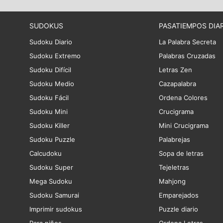
SUDOKUS
PASATIEMPOS DIA
Sudoku Diario
La Palabra Secreta
Sudoku Extremo
Palabras Cruzadas
Sudoku Difícil
Letras Zen
Sudoku Medio
Cazapalabra
Sudoku Fácil
Ordena Colores
Sudoku Mini
Crucigrama
Sudoku Killer
Mini Crucigrama
Sudoku Puzzle
Palabrejas
Calcudoku
Sopa de letras
Sudoku Super
Tejeletras
Mega Sudoku
Mahjong
Sudoku Samurai
Emparejados
Imprimir sudokus
Puzzle diario
Para niños
Ordena Letras