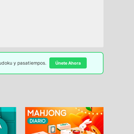
sudoku y pasatiempos.
Únete Ahora