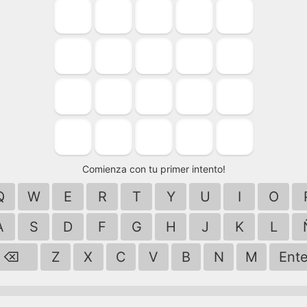
Comienza con tu primer intento!
Q
W
E
R
T
Y
U
I
O
A
S
D
F
G
H
J
K
L
⌫
Z
X
C
V
B
N
M
Ente