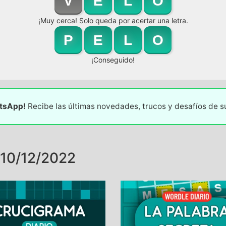
V
E
L
O
¡Muy cerca! Solo queda por acertar una letra.
P
E
L
O
¡Conseguido!
atsApp!
Recibe las últimas novedades, trucos y desafíos de 
10/12/2022